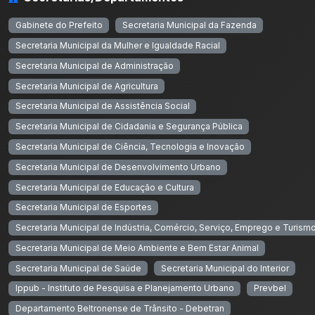
Gabinete do Prefeito
Secretaria Municipal da Fazenda
Secretaria Municipal da Mulher e Igualdade Racial
Secretaria Municipal de Administração
Secretaria Municipal de Agricultura
Secretaria Municipal de Assistência Social
Secretaria Municipal de Cidadania e Segurança Pública
Secretaria Municipal de Ciência, Tecnologia e Inovação
Secretaria Municipal de Desenvolvimento Urbano
Secretaria Municipal de Educação e Cultura
Secretaria Municipal de Esportes
Secretaria Municipal de Indústria, Comércio, Serviço, Emprego e Turism
Secretaria Municipal de Meio Ambiente e Bem Estar Animal
Secretaria Municipal de Saúde
Secretaria Municipal do Interior
Ippub - Instituto de Pesquisa e Planejamento Urbano
Prevbel
Departamento Beltronense de Trânsito - Debetran