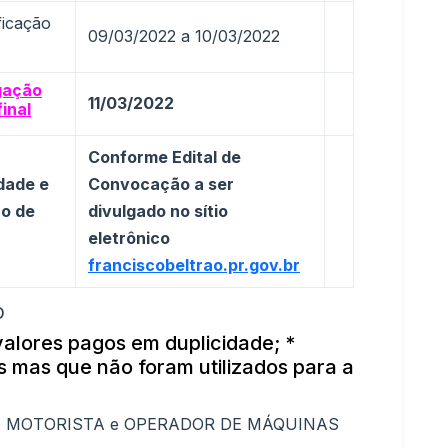
ficação
09/03/2022 a 10/03/2022
gação
11/03/2022
final
Conforme Edital de
dade e
Convocação a ser
o de
divulgado no sítio
eletrônico
franciscobeltrao.pr.gov.br
O
valores pagos em duplicidade;
*
 mas que não foram utilizados para a
go de MOTORISTA e OPERADOR DE MÁQUINAS