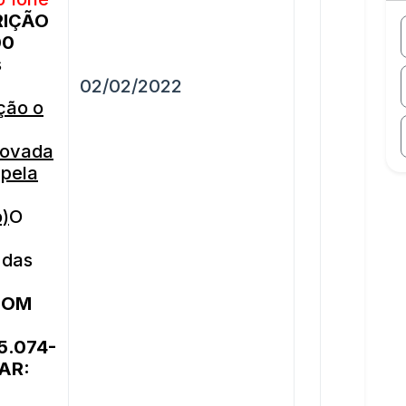
RIÇÃO
00
s
02/02/2022
ção o
rovada
 pela
o)
O
 das
COM
5.074-
AR: