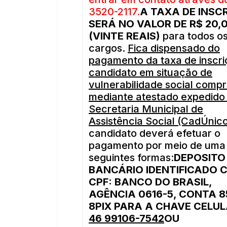
3520-2117.
A TAXA DE INSC
SERÁ NO VALOR DE R$ 20,
(VINTE REAIS)
para todos o
cargos.
Fica dispensado do
pagamento da taxa de inscri
candidato em situação de
vulnerabilidade social comp
mediante atestado expedido
Secretaria Municipal de
Assistência Social (CadÚnic
candidato deverá efetuar o
pagamento por meio de uma
seguintes formas:
DEPOSITO
BANCÁRIO IDENTIFICADO 
CPF: BANCO DO BRASIL,
AGÊNCIA 0616-5, CONTA 8
8
PIX PARA A CHAVE CELUL
46 99106-7542
OU