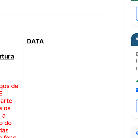
DATA
rtura
gos de
E
arte
a os
 a
o do
das
o fone