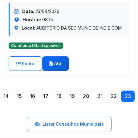
Data:
23/04/2026
Horário:
08:15
Local:
AUDITÓRIO DA SEC MUNIC DE IND E COM
Concluída
(Ata disponível)
Ata
Pauta
14
15
16
17
18
19
20
21
22
23
Listar Conselhos Municipais